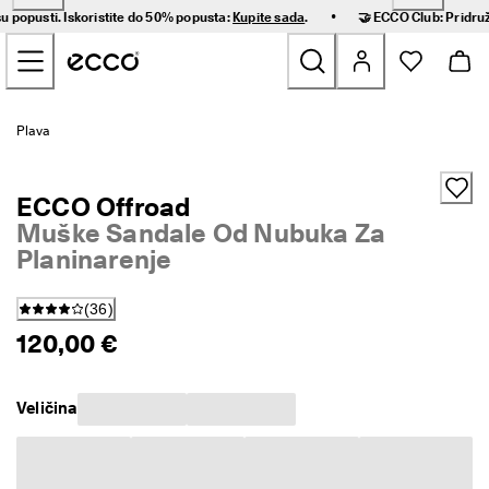
B
•
su popusti. Iskoristite do 50% popusta:
Kupite sada
.
🤝
ECCO Club:
Pridruž
r
Prijeđi na sadržaj glavne stranice
z
a 
i
s
Novo
p
Plava
o
r
Za žene
u
ECCO Offroad
k
a 
Muške Sandale Od Nubuka Za
Za muškarce
i 
Planinarenje
j
e
Djeca
d
(
36
)
n
120,00 €
o
Outdoor
s
t
Golf
a
Veličina
v
n
Torbe i dodaci
i 
p