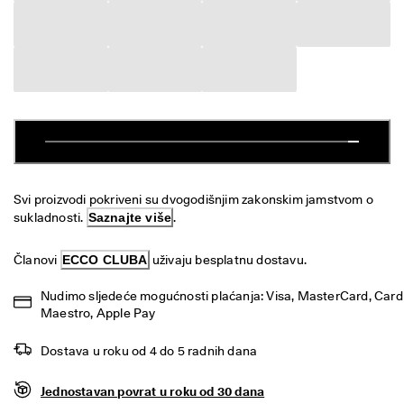
o
Sniženje
v
r
a
Istražite
t
i
ECCO.kollektive
P
o
č
e
Moj račun
l
Trgovine
Svi proizvodi pokriveni su dvogodišnjim zakonskim jamstvom o 
i 
sukladnosti. 
Saznajte više
.
s
u 
p
Postanite ECCO član i otključajte nagrade za proizvode, ograničene
Članovi 
ECCO CLUBA
 uživaju besplatnu dostavu.
o
ponude, događaje i drugo.
p
Nudimo sljedeće mogućnosti plaćanja: Visa, MasterCard, Card 
u
Izradite račun
Prijava
Maestro, Apple Pay
s
t
i
Dostava u roku od 4 do 5 radnih dana
. 
I
Jednostavan povrat u roku od 30 dana
s