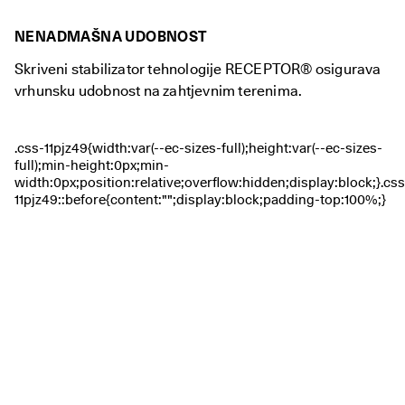
g
r
NENADMAŠNA UDOBNOST
a
d
Skriveni stabilizator tehnologije RECEPTOR® osigurava
e 
vrhunsku udobnost na zahtjevnim terenima.
i 
p
o
p
u
s
t
e