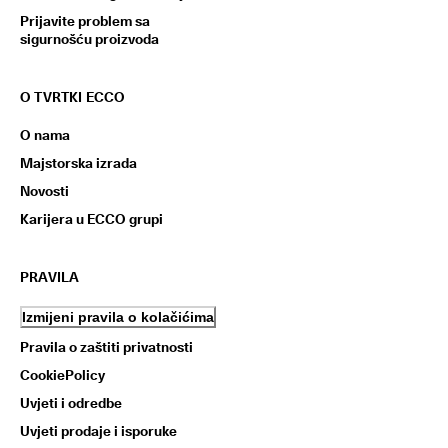
Prijavite problem sa
sigurnošću proizvoda
O TVRTKI ECCO
O nama
Majstorska izrada
Novosti
Karijera u ECCO grupi
PRAVILA
Izmijeni pravila o kolačićima
Pravila o zaštiti privatnosti
CookiePolicy
Uvjeti i odredbe
Uvjeti prodaje i isporuke