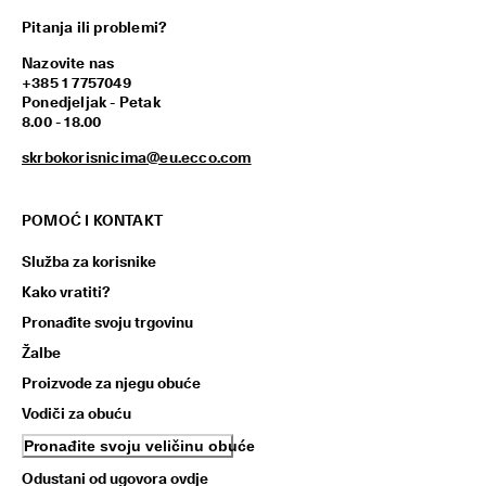
Pitanja ili problemi?
Nazovite nas
+385 1 7757049
Ponedjeljak - Petak
8.00 - 18.00
skrbokorisnicima@eu.ecco.com
POMOĆ I KONTAKT
Služba za korisnike
Kako vratiti?
Pronađite svoju trgovinu
Žalbe
Proizvode za njegu obuće
Vodiči za obuću
Pronađite svoju veličinu obuće
Odustani od ugovora ovdje