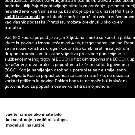
podružnica. Također potvrđujete da možemo obrađivati Vaše osobn
podatke, uključujući postavljanje piksela za praćenje i personalizacij
newsletter-a koji Vam se šalju, kao što je opisano u našoj 
Politici o
zaštiti privatnosti
 gdje također možete pročitati više o vašim pravi
kao vlasnik podataka. Pretplatu možete prekinuti u bilo kojem 
trenutku.
Vaš 10 € kod za popust je valjan 8 tjedana i može se koristiti priliko
iduće kupovine u iznosu većem od 49 €, u trgovinama i online. Popu
se ne može koristiti s drugim kodom niti kombinirati ni sa jednom
drugom promocijom te samo vrijedi za proizvode pune cijene u
službenoj mrežnoj trgovini ECCO i u fizičkim trgovinama ECCO. Ku
također vrijedi za artikle s popustom u fizičkim outlet trgovinama
ECCO. Kod je namijenjen osobnoj upotrebi te se ne smije javno
objavljivati. Kod za popust odnosi se samo na artikle, ne može se
koristiti prilikom kupovine Poklon bona te ne može biti isplaćen u
gotovini. Kod za popust može se koristiti samo jednom.
Javite nam se ako imate bilo
kakvo pitanje o veličini, kalupu,
modelu ili narudžbi.