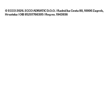
© ECCO 2026. ECCO ADRIATIC D.O.O. | Radnička Cesta 80, 10000 Zagreb,
Hrvatska | OIB 85207766305 | Reg no. 1943936