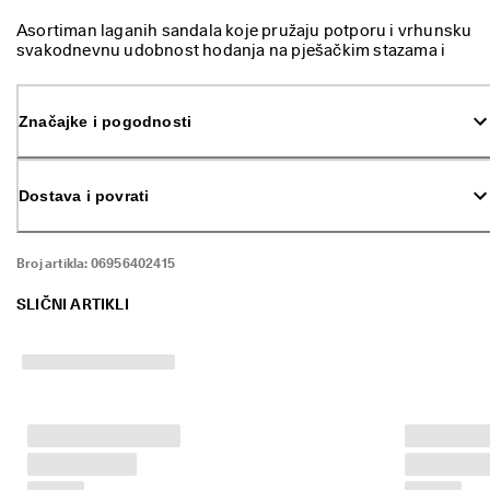
k
Asortiman laganih sandala koje pružaju potporu i vrhunsku
o
svakodnevnu udobnost hodanja na pješačkim stazama i
r
izvan njih.
i
s
t
Značajke i pogodnosti
i
t
e 
d
Dostava i povrati
o 
5
0
Broj artikla:
06956402415
% 
p
SLIČNI ARTIKLI
o
p
u
s
t
a
: 
K
u
p