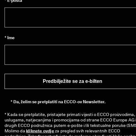
* E-pošta
* Ime
Predbilježite se za e-bilten
*
Da, želim se pretplatiti na ECCO-ov Newsletter.
* Kada se pretplatite, pristajete primati vijesti o ECCO proizvodima, 
uslugama, natjecanjima i promocijama od strane ECCO Europe AG i
drugih ECCO podružnica putem e-pošte i/ili tekstualne poruke (SMS)
Molimo da 
kliknete ovdje
 za pregled svih relevantnih ECCO 