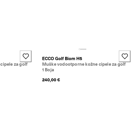
ECCO Golf Biom H5
ipele za golf
Muške vodootporne kožne cipele za golf
1 Boja
240,00 €