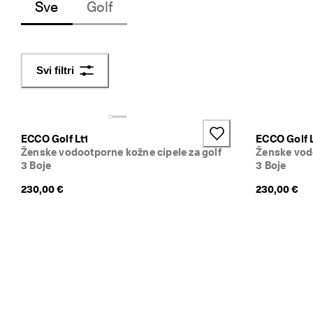
Sve
Golf
p
o
v
r
a
Svi filtri
t
i
P
o
ECCO Golf Lt1
ECCO Golf L
č
Ženske vodootporne kožne cipele za golf
Ženske vodo
e
3 Boje
3 Boje
l
i 
230,00 €
230,00 €
s
u 
p
o
p
u
s
t
i