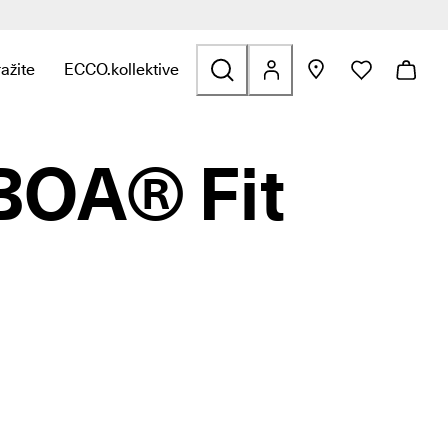
ražite
ECCO.kollektive
u Djeca
a kategoriju Outdoor
poveznice za kategoriju Golf
pronašli poveznice za kategoriju Torbe i dodaci
bornik kako biste pronašli poveznice za kategoriju Sniženje
tvorite podizbornik kako biste pronašli poveznice za kategoriju I
Otvorite podizbornik kako biste pronašli poveznice z
 BOA® Fit