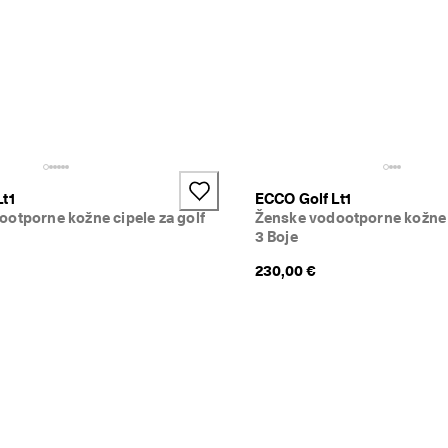
t1
ECCO Golf Lt1
otporne kožne cipele za golf
Ženske vodootporne kožne c
3 Boje
230,00 €