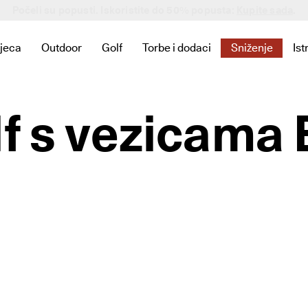
Počeli su popusti. Iskoristite do 50% popusta:
Pridružite se klubu
Kupite sada
.
jeca
Outdoor
Golf
Torbe i dodaci
Sniženje
Ist
li poveznice za kategoriju Novo
te pronašli poveznice za kategoriju Za žene
nik kako biste pronašli poveznice za kategoriju Za muškarce
Otvorite podizbornik kako biste pronašli poveznice za kategorij
Otvorite podizbornik kako biste pronašli poveznice z
Otvorite podizbornik kako biste pronašli 
Otvorite podizbornik kako biste 
Otvorite podiz
O
lf s vezicama