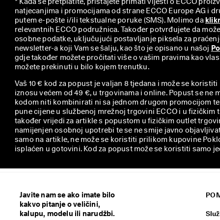
* Kada se pretplatite, pristajete primati vijesti o ECCO proi
natjecanjima i promocijama od strane ECCO Europe AG i d
putem e-pošte i/ili tekstualne poruke (SMS). Molimo da 
klik
relevantnih ECCO podružnica. Također potvrđujete da može
osobne podatke, uključujući postavljanje piksela za praćenje
newsletter-a koji Vam se šalju, kao što je opisano u našoj 
Po
gdje također možete pročitati više o vašim pravima kao vlas
možete prekinuti u bilo kojem trenutku.
Vaš 10 € kod za popust je valjan 8 tjedana i može se koristit
iznosu većem od 49 €, u trgovinama i online. Popust se ne m
kodom niti kombinirati ni sa jednom drugom promocijom te 
pune cijene u službenoj mrežnoj trgovini ECCO i u fizički
također vrijedi za artikle s popustom u fizičkim outlet trgo
namijenjen osobnoj upotrebi te se ne smije javno objavljiva
samo na artikle, ne može se koristiti prilikom kupovine Pokl
isplaćen u gotovini. Kod za popust može se koristiti samo j
Javite nam se ako imate bilo
POM
kakvo pitanje o veličini,
kalupu, modelu ili narudžbi.
Služ