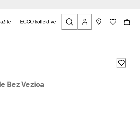
ražite
ECCO.kollektive
u Djeca
a kategoriju Outdoor
poveznice za kategoriju Golf
pronašli poveznice za kategoriju Torbe i dodaci
bornik kako biste pronašli poveznice za kategoriju Sniženje
tvorite podizbornik kako biste pronašli poveznice za kategoriju I
Otvorite podizbornik kako biste pronašli poveznice z
e Bez Vezica