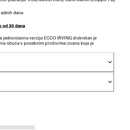
 radnih dana
u od 30 dana
 ova jednostavna verzija ECCO IRVING diskretan je
lna obuća s posebnim prošivima izvana koja je
ne kombinacije.