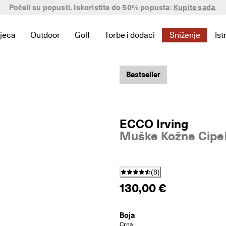
Počeli su popusti. Iskoristite do 50% popusta:
Pridružite se klubu
Kupite sada
.
jeca
Outdoor
Golf
Torbe i dodaci
Sniženje
Ist
li poveznice za kategoriju Novo
te pronašli poveznice za kategoriju Za žene
nik kako biste pronašli poveznice za kategoriju Za muškarce
Otvorite podizbornik kako biste pronašli poveznice za kategorij
Otvorite podizbornik kako biste pronašli poveznice z
Otvorite podizbornik kako biste pronašli 
Otvorite podizbornik kako biste 
Otvorite podiz
O
Bestseller
ECCO Irving
Muške Kožne Cipel
(
8
)
130,00 €
Boja
Crna