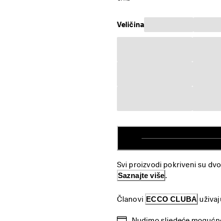
Veličina
Svi proizvodi pokriveni su d
Saznajte više
.
Članovi 
ECCO CLUBA
 uživa
Nudimo sljedeće mogućnos