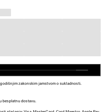
vogodišnjim zakonskim jamstvom o sukladnosti. 
ju besplatnu dostavu.
ti plaćanja: Visa, MasterCard, Card Maestro, Apple Pay