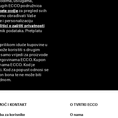
zvodima, uslugama, 
rugih ECCO podružnica 
nete ovdje
 za pregled svih 
mo obrađivati Vaše 
 i personalizaciju 
litici o zaštiti privatnosti
nik podataka. Pretplatu 
i prilikom iduće kupovine u
ože koristiti s drugim
samo vrijedi za proizvode
m trgovinama ECCO. Kupon
vinama ECCO. Kod je
ti. Kod za popust odnosi se
on bona te ne može biti
ednom.
OĆ I KONTAKT
O TVRTKI ECCO
ba za korisnike
O nama