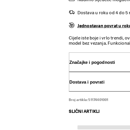
Dostava u roku od 4 do 5
Jednostavan povrat u rok
Cijele iste boje i vrlo trendi,
model bez vezanja. Funkciona
idealna za ležerne, svakodnev
Značajke i pogodnosti
Dostava i povrati
Broj artikla:
51174401001
SLIČNI ARTIKLI