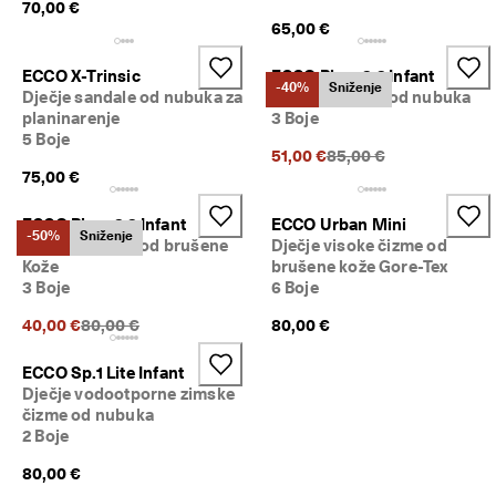
70,00 €
i
65,00 €
t
e 
s
ECCO X-Trinsic
ECCO Biom 2.2 Infant
-40%
Sniženje
a
Dječje sandale od nubuka za
Dječje tenisice od nubuka
d
planinarenje
3 Boje
a
5 Boje
.
Prethodna cijena {{pric
51,00 €
85,00 €
75,00 €
🤝
E
ECCO Biom 2.2 Infant
ECCO Urban Mini
C
-50%
Sniženje
Dječje tenisice od brušene
Dječje visoke čizme od
C
Kože
brušene kože Gore-Tex
O 
3 Boje
6 Boje
C
l
Prethodna cijena {{price}}:
40,00 €
80,00 €
80,00 €
u
b
: 
ECCO Sp.1 Lite Infant
P
Dječje vodootporne zimske
r
čizme od nubuka
i
2 Boje
d
r
80,00 €
u