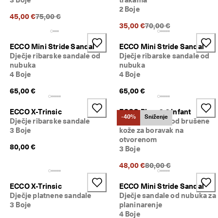
k
2 Boje
o
Prethodna cijena {{price}}:
45,00 €
75,00 €
r
Prethodna cijena {{pri
35,00 €
70,00 €
i
s
ECCO Mini Stride Sandal
ECCO Mini Stride Sandal
t
Dječje ribarske sandale od
Dječje ribarske sandale od
i
nubuka
nubuka
t
4 Boje
4 Boje
e 
d
65,00 €
65,00 €
o 
5
0
ECCO X-Trinsic
ECCO Biom 2.2 Infant
-40%
Sniženje
% 
Dječje ribarske sandale
Dječje tenisice od brušene
p
3 Boje
kože za boravak na
o
otvorenom
p
80,00 €
3 Boje
u
s
Prethodna cijena {{pri
48,00 €
80,00 €
t
a
ECCO X-Trinsic
ECCO Mini Stride Sandal
: 
Dječje platnene sandale
Dječje sandale od nubuka za
K
3 Boje
planinarenje
u
4 Boje
p