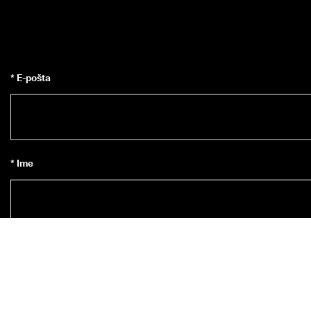
* E-pošta
* Ime
Predbilježite se za e-bilten
*
Da, želim se pretplatiti na ECCO-ov Newsletter.