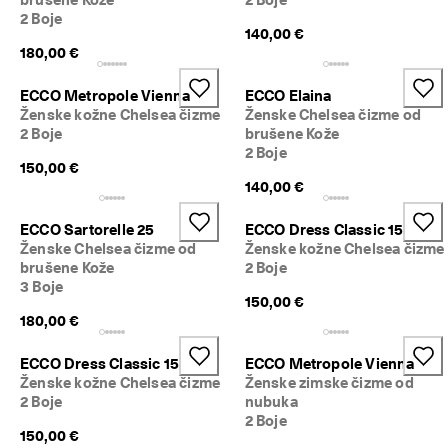
k
2 Boje
o
140,00 €
r
180,00 €
i
s
ECCO Metropole Vienna
ECCO Elaina
t
Ženske kožne Chelsea čizme
Ženske Chelsea čizme od
i
2 Boje
brušene Kože
t
2 Boje
e 
150,00 €
d
140,00 €
o 
5
0
ECCO Sartorelle 25
ECCO Dress Classic 15
% 
Ženske Chelsea čizme od
Ženske kožne Chelsea čizme
p
brušene Kože
2 Boje
o
3 Boje
p
150,00 €
u
180,00 €
s
t
ECCO Dress Classic 15
ECCO Metropole Vienna
a
Ženske kožne Chelsea čizme
Ženske zimske čizme od
: 
2 Boje
nubuka
K
2 Boje
u
150,00 €
p