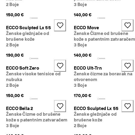
g
2 Boje
3 Boje
r
150,00 €
140,00 €
a
d
e 
ECCO Sculpted Lx 55
ECCO Move
i 
Ženske gležnjače od
Ženske Čizme od brušene
p
brušene kože
kože s patentnim zatvaračem
o
2 Boje
3 Boje
p
u
190,00 €
140,00 €
s
t
ECCO Soft Zero
ECCO Ult-Trn
e
Ženske visoke tenisice od
Ženske čizme za boravak na
nubuka
otvorenom
2 Boje
3 Boje
150,00 €
170,00 €
ECCO Bella 2
ECCO Sculpted Lx 55
Ženske Čizme od brušene
Ženske gležnjače od
kože s patentnim zatvaračem
brušene kože
3 Boje
2 Boje