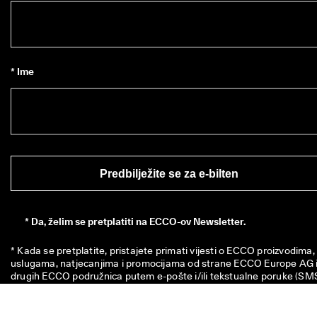
* Ime
Predbilježite se za e-bilten
*
Da, želim se pretplatiti na ECCO-ov Newsletter.
* Kada se pretplatite, pristajete primati vijesti o ECCO proizvodima, 
uslugama, natjecanjima i promocijama od strane ECCO Europe AG i
drugih ECCO podružnica putem e-pošte i/ili tekstualne poruke (SMS)
Molimo da 
kliknete ovdje
 za pregled svih relevantnih ECCO 
podružnica. Također potvrđujete da možemo obrađivati Vaše osobn
podatke, uključujući postavljanje piksela za praćenje i personalizacij