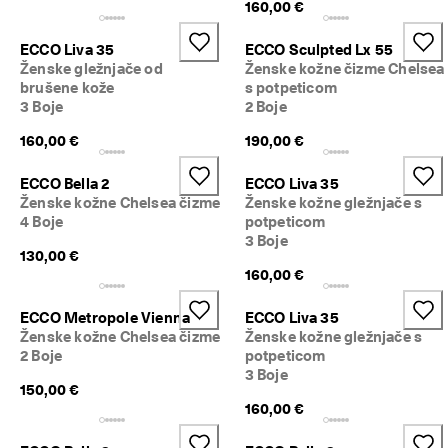
160,00 €
i
t
e 
ECCO Liva 35
ECCO Sculpted Lx 55
s
Ženske gležnjače od
Ženske kožne čizme Chelsea
a
brušene kože
s potpeticom
d
3 Boje
2 Boje
a
.
160,00 €
190,00 €
🤝
ECCO Bella 2
ECCO Liva 35
E
Ženske kožne Chelsea čizme
Ženske kožne gležnjače s
C
4 Boje
potpeticom
C
3 Boje
O 
130,00 €
C
160,00 €
l
u
b
ECCO Metropole Vienna
ECCO Liva 35
: 
Ženske kožne Chelsea čizme
Ženske kožne gležnjače s
P
2 Boje
potpeticom
r
3 Boje
i
150,00 €
d
160,00 €
r
u