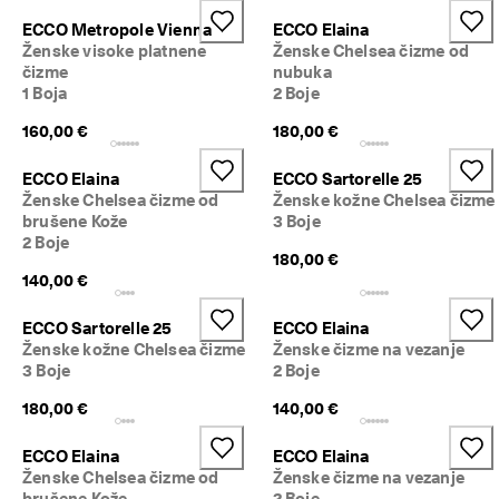
o
Sniženje
ECCO Metropole Vienna
ECCO Elaina
v
Ženske visoke platnene
Ženske Chelsea čizme od
r
čizme
nubuka
a
Istražite
t
1 Boja
2 Boje
i
160,00 €
180,00 €
ECCO.kollektive
P
o
ECCO Elaina
ECCO Sartorelle 25
č
Ženske Chelsea čizme od
Ženske kožne Chelsea čizme
e
Moj račun
brušene Kože
3 Boje
l
Trgovine
2 Boje
i 
180,00 €
s
140,00 €
u 
p
Postanite ECCO član i otključajte nagrade za proizvode, ograničene
ECCO Sartorelle 25
ECCO Elaina
o
ponude, događaje i drugo.
Ženske kožne Chelsea čizme
Ženske čizme na vezanje
p
u
Izradite račun
Prijava
3 Boje
2 Boje
s
180,00 €
140,00 €
t
i
. 
ECCO Elaina
ECCO Elaina
I
Ženske Chelsea čizme od
Ženske čizme na vezanje
s
brušene Kože
2 Boje