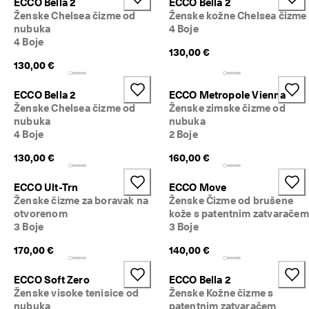
ECCO Bella 2
ECCO Bella 2
ž
Ženske Chelsea čizme od
Ženske kožne Chelsea čizme
i
nubuka
4 Boje
t
4 Boje
e 
130,00 €
s
130,00 €
e 
k
l
ECCO Bella 2
ECCO Metropole Vienna
u
Ženske Chelsea čizme od
Ženske zimske čizme od
b
nubuka
nubuka
u
4 Boje
2 Boje
i 
o
130,00 €
160,00 €
t
k
ECCO Ult-Trn
ECCO Move
l
Ženske čizme za boravak na
Ženske Čizme od brušene
j
otvorenom
kože s patentnim zatvaračem
u
3 Boje
3 Boje
č
a
170,00 €
140,00 €
j
t
ECCO Soft Zero
ECCO Bella 2
e 
Ženske visoke tenisice od
Ženske Kožne čizme s
n
a
nubuka
patentnim zatvaračem