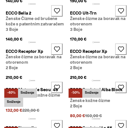
140,00 €
190,00 €
ECCO Bella 2
ECCO Ult-Trn
Ženske Čizme od brušene
Ženske čizme za boravak na
kože s patentnim zatvaračem
otvorenom
3 Boje
3 Boje
140,00 €
170,00 €
ECCO Receptor Xp
ECCO Receptor Xp
Ženske čizme za boravak na
Ženske čizme za boravak na
otvorenom
otvorenom
2 Boje
2 Boje
210,00 €
210,00 €
ECCO Metropole Seoul 45
ECCO Sculpted Alba Block
-40%
Sniženje
-50%
Sniženje
Ženske visoke kožne čizme
65
1 Boja
Ženske kožne čizme
Sniženje
2 Boje
Prethodna cijena {{price}}:
132,00 €
220,00 €
Prethodna cijena {{pri
80,00 €
160,00 €
ECCO Nouvelle
ECCO Sculpted Lx 55