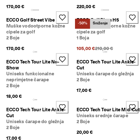
k
170,00 €
220,00 €
o
r
ECCO Golf Street Vibe
ECCO Golf Biom H5
i
-50%
Sniženje
s
Muške vodootporne kožne
Muške vodootporne kožne
t
cipele za golf
cipele za golf
i
2 Boje
1 Boja
t
Prethodna cijena {{pri
e 
170,00 €
105,00 €
210,00 €
d
o 
ECCO Tech Tour Lite No-
ECCO Tech Tour Lite Ankle-
5
Show
Cut
0
Uniseks funkcionalne
Uniseks čarape do gležnja
% 
neprimjetne čarape
2 Boje
p
2 Boje
o
17,00 €
p
18,00 €
u
s
ECCO Tech Tour Lite Ankle-
ECCO Tech Tour Lite Mid-Cut
t
Cut
Uniseks srednje čarape
a
: 
Uniseks čarape do gležnja
2 Boje
K
2 Boje
20,00 €
u
17,00 €
p