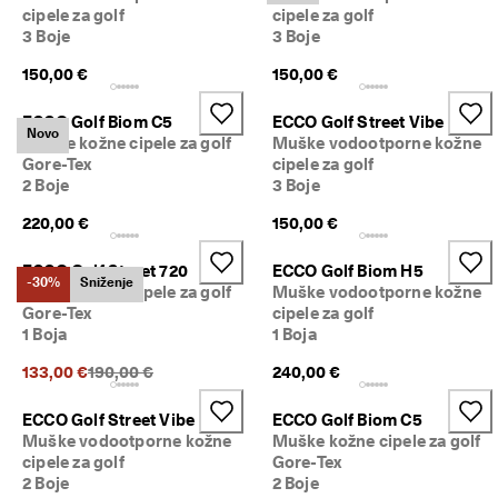
o
cipele za golf
cipele za golf
Sniženje
v
3 Boje
3 Boje
r
a
150,00 €
150,00 €
Istražite
t
i
ECCO Golf Biom C5
ECCO Golf Street Vibe
ECCO.kollektive
Novo
Muške kožne cipele za golf
Muške vodootporne kožne
P
Gore-Tex
cipele za golf
o
2 Boje
3 Boje
č
e
Moj račun
220,00 €
150,00 €
l
Trgovine
i 
s
ECCO Golf Street 720
ECCO Golf Biom H5
-30%
Sniženje
u 
Muške kožne cipele za golf
Muške vodootporne kožne
p
Gore-Tex
cipele za golf
Postanite ECCO član i otključajte nagrade za proizvode, ograničene
o
1 Boja
1 Boja
ponude, događaje i drugo.
p
u
Izradite račun
Prijava
Prethodna cijena {{price}}:
133,00 €
190,00 €
240,00 €
s
t
ECCO Golf Street Vibe
ECCO Golf Biom C5
i
Muške vodootporne kožne
Muške kožne cipele za golf
. 
cipele za golf
Gore-Tex
I
2 Boje
2 Boje
s