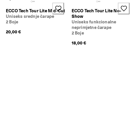
i
t
ECCO Tech Tour Lite Mid-Cut
ECCO Tech Tour Lite No-
e 
Uniseks srednje čarape
Show
s
2 Boje
Uniseks funkcionalne
a
neprimjetne čarape
d
20,00 €
2 Boje
a
.
18,00 €
🤝
E
C
C
O 
C
l
u
b
: 
P
r
i
d
r
u